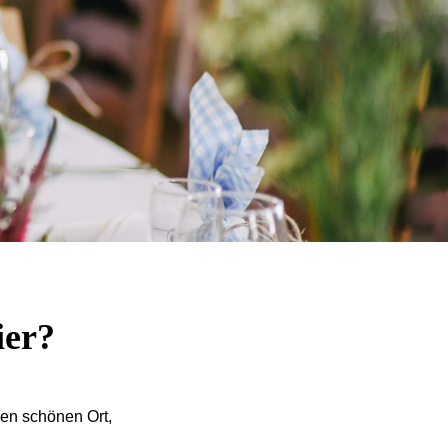
ier?
nen schönen Ort,
.